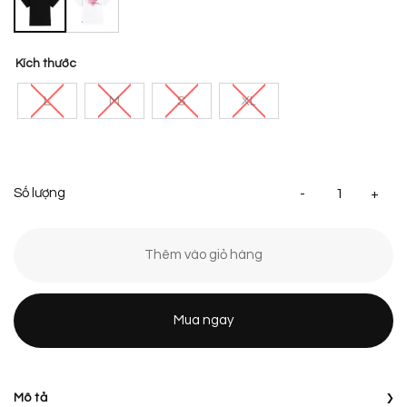
Kích thước
L
M
S
XL
[S
Thêm vào giỏ hàng
Mua ngay
›
Mô tả