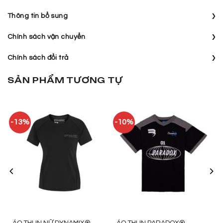
›
Thông tin bổ sung
›
Chính sách vận chuyển
›
Chính sách đổi trả
SẢN PHẨM TƯƠNG TỰ
-13%
-10%
ÁO THUN NỮ DYNAMIX®
ÁO THUN PARADOX®