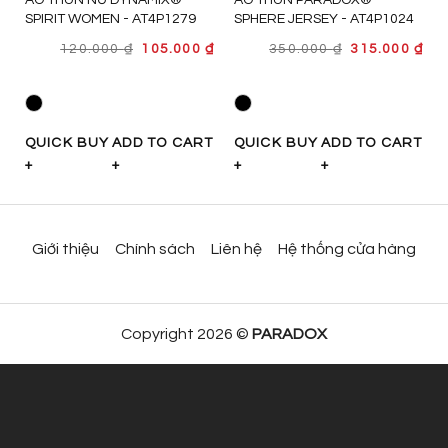
SPIRIT WOMEN - AT4P1279
SPHERE JERSEY - AT4P1024
GIÁ
GIÁ
GIÁ
GI
₫
120.000
₫
105.000
₫
350.000
₫
315.000
₫
GỐC
HIỆN
GỐC
HI
LÀ:
TẠI
LÀ:
TẠI
120.000 ₫.
LÀ:
350.000 ₫.
LÀ:
105.000 ₫.
315
T
QUICK BUY
ADD TO CART
QUICK BUY
ADD TO CART
+
+
+
+
Giới thiệu
Chính sách
Liên hệ
Hệ thống cửa hàng
Copyright 2026 ©
PARADOX