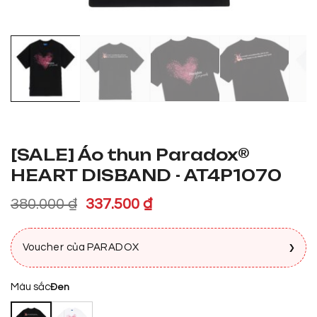
[SALE] Áo thun Paradox®
HEART DISBAND - AT4P1070
Giá
Giá
380.000
₫
337.500
₫
gốc
hiện
là:
tại
›
Voucher của PARADOX
380.000 ₫.
là:
337.500 ₫.
Màu sắc
Đen