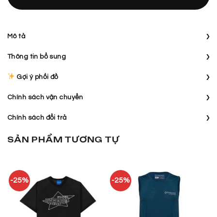
›
Mô tả
›
Thông tin bổ sung
›
Gợi ý phối đồ
›
Chính sách vận chuyển
›
Chính sách đổi trả
SẢN PHẨM TƯƠNG TỰ
-25%
-25%