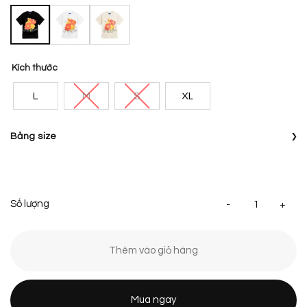
Kích thước
L
M
S
XL
›
Bảng size
[S
Thêm vào giỏ hàng
Mua ngay