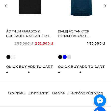
ÁO THUN PARADOX®
[SALE] ÁO TANKTOP
BRILLIANCE RAGLAN JERSEY
DYNAMIX® SPIRIT -
- AT4P1010
AT4P1282
GIÁ
GIÁ
₫
350.000
₫
262.500
₫
150.000
₫
GỐC
HIỆN
LÀ:
TẠI
350.000 ₫.
LÀ:
262.500 ₫.
T
QUICK BUY
ADD TO CART
QUICK BUY
ADD TO CART
+
+
+
+
Giới thiệu
Chính sách
Liên hệ
Hệ thống cửa hàng