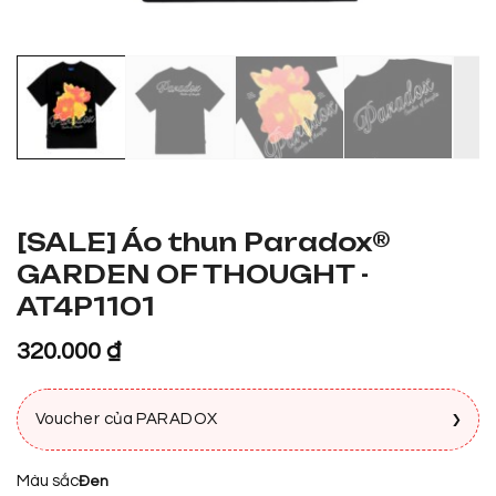
[SALE] Áo thun Paradox®
GARDEN OF THOUGHT -
AT4P1101
320.000
₫
›
Voucher của PARADOX
Màu sắc
Đen