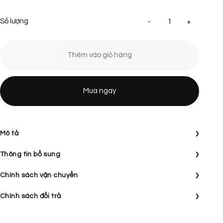
Áo thu
Thêm vào giỏ hàng
Mua ngay
›
Mô tả
›
Thông tin bổ sung
›
Chính sách vận chuyển
›
Chính sách đổi trả