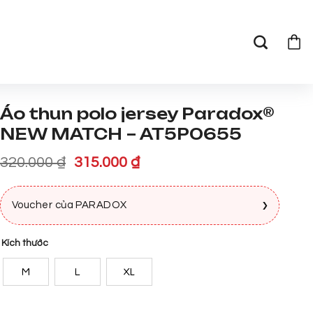
Áo thun polo jersey Paradox®
NEW MATCH – AT5P0655
Giá
Giá
320.000
₫
315.000
₫
gốc
hiện
là:
tại
›
Voucher của PARADOX
320.000 ₫.
là:
315.000 ₫.
Kích thước
M
L
XL